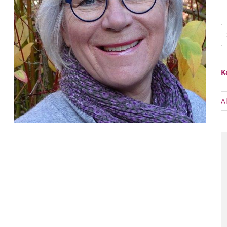
S
n
K
A