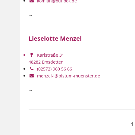
komian@outlook.de
…
Lieselotte Menzel
Karlstraße 31
48282 Emsdetten
(02572) 960 56 66
menzel-l@bistum-muenster.de
…
Seitennummerierung
S
1
der