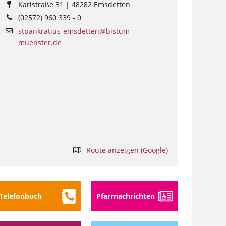
Karlstraße 31 | 48282 Emsdetten
(02572) 960 339 - 0
stpankratius-emsdetten@bistum-
muenster.de
Route anzeigen (Google)
Telefon­buch
Pfarr­nach­richten
ste