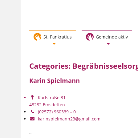
Zum
Inhalt
springen
St. Pankratius
Gemeinde aktiv
Categories:
Begräbnisseelsor
Karin Spielmann
Karlstraße 31
48282 Emsdetten
(02572) 960339 – 0
karinspielmann23@gmail.com
…