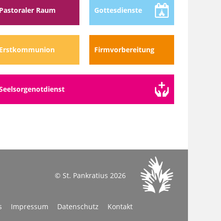
Pastoraler Raum
Gottes­dienste
Erstkommunion
Firmvorbereitung
Seelsorge­notdienst
© St. Pankratius 2026
s
Impressum
Datenschutz
Kontakt