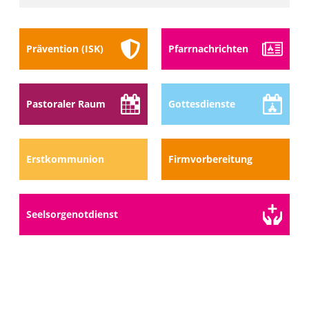
Prävention (ISK)
Pfarr­nach­richten
Pastoraler Raum
Gottes­dienste
Erstkommunion
Firmvorbereitung
Seelsorge­notdienst