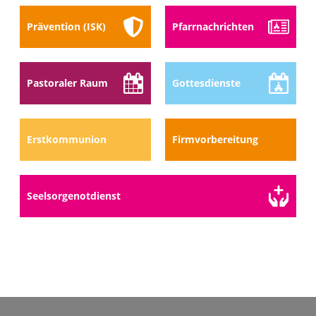
Prävention (ISK)
Pfarr­nach­richten
Pastoraler Raum
Gottes­dienste
Erstkommunion
Firmvorbereitung
Seelsorge­notdienst