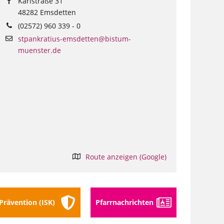
Karlstraße 31
48282 Emsdetten
(02572) 960 339 - 0
stpankratius-emsdetten@bistum-
muenster.de
Route anzeigen (Google)
Prävention (ISK)
Pfarr­nach­richten