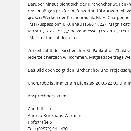
Darüber hinaus sieht sich der Kirchenchor St. Pankr
regelmäßigen größeren Konzertaufführungen mit v
großen Werken der Kirchenmusik: M.-A. Charpentier 
„Markuspassion“, J. Kuhnau (1660-1722) „Magnificat“
Mozart (1756-1791) „Spatzenmesse“ (KV 220), „Krönun
„Mass of the children“ u.a..
Zurzeit zählt der Kirchenchor St. Pankratius 73 akt
jederzeit herzlich willkommen. Mitgliedsbeiträge w
Das Bild oben zeigt den Kirchenchor und Projektsän
Chorprobe ist immer am Dienstag 20:00-22:00 Uhr im
Ansprechpersonen:
Chorleiterin:
Andrea Brinkhaus-Wermers
Höftstraße 5
Tel.: (02572) 941 420