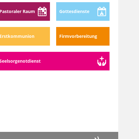
Pastoraler Raum
Gottes­dienste
Erstkommunion
Firmvorbereitung
Seelsorge­notdienst