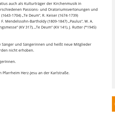
atius auch als Kulturträger der Kirchenmusik in
erschiedenen Passions- und Oratoriumsvertonungen und
(1643-1704) „Te Deum“, R. Keiser (1674-1739)
, F. Mendelssohn-Bartholdy (1809-1847) „Paulus“, W. A.
gsmesse“ (KV 317), „Te Deum“ (KV 141), J. Rutter (*1945)
ive Sänger und Sängerinnen und heißt neue Mitglieder
erden nicht erhoben.
gerInnen.
 Pfarrheim Herz-Jesu an der Karlstraße.