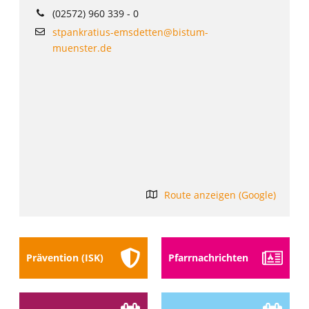
(02572) 960 339 - 0
stpankratius-emsdetten@bistum-
muenster.de
Route anzeigen (Google)
Prävention (ISK)
Pfarr­nach­richten