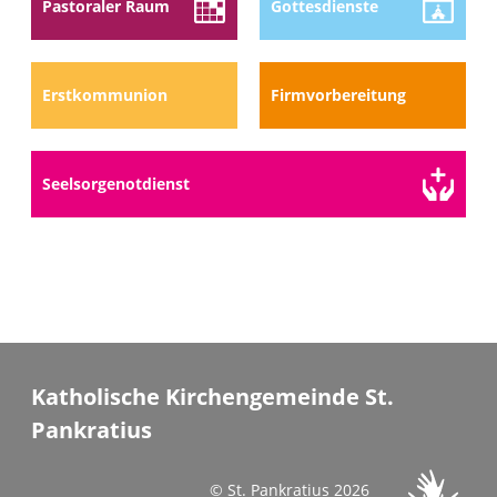
Pastoraler Raum
Gottes­dienste
Erstkommunion
Firmvorbereitung
Seelsorge­notdienst
Katholische Kirchengemeinde St.
Pankratius
© St. Pankratius 2026