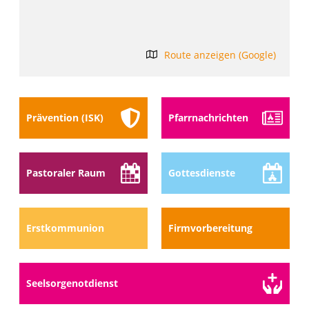
Route anzeigen (Google)
Prävention (ISK)
Pfarr­nach­richten
Pastoraler Raum
Gottes­dienste
Erstkommunion
Firmvorbereitung
Seelsorge­notdienst