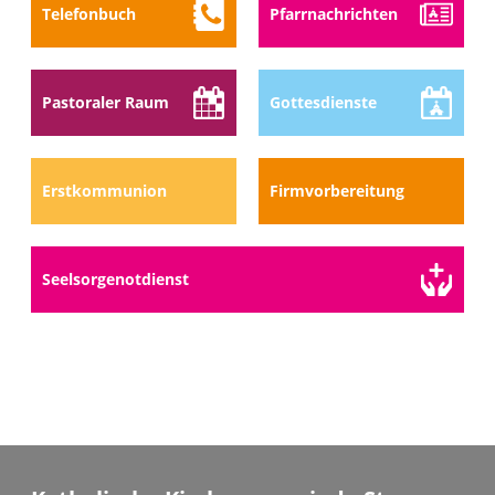
Telefon­buch
Pfarr­nach­richten
Pastoraler Raum
Gottes­dienste
Erstkommunion
Firmvorbereitung
Seelsorge­notdienst