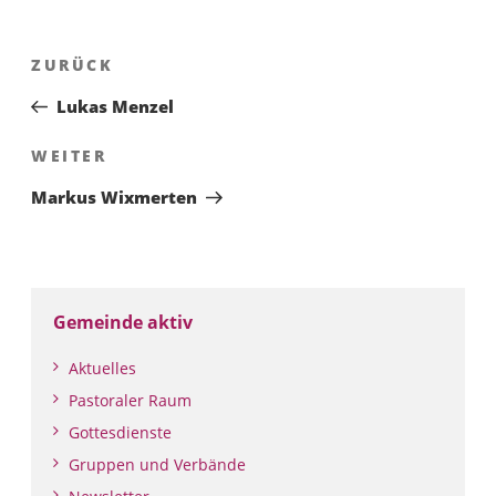
Beitragsnavigation
Vorheriger
ZURÜCK
Beitrag
Lukas Menzel
Nächster
WEITER
Beitrag
Markus Wixmerten
Gemeinde aktiv
Aktuelles
Pastoraler Raum
Gottesdienste
Gruppen und Verbände